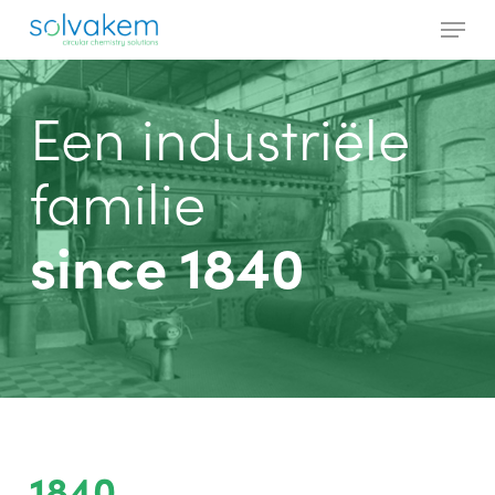
Skip
Menu
to
main
Close
content
Menu
Een industriële
familie
since 1840
1840